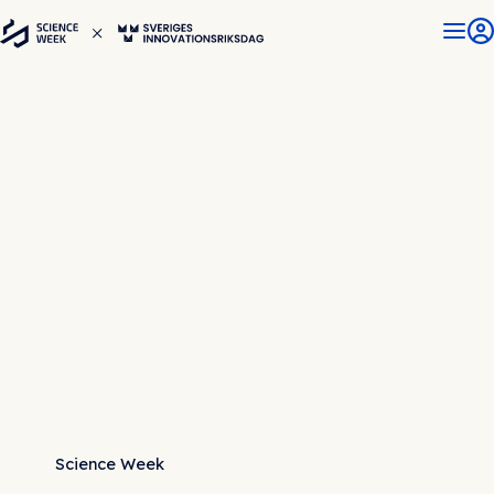
Science Week x Sveriges Innovationsriksdag
7–9 oktober 2025 • Södertälje
Tack för oss!
Science Week och Sveriges Innovationsriksdag
kommer tillbaka igen nästa år men då åter på
varsina håll. Håll dig uppdaterad på våra
webbplatser. Hoppas vi ses igen!
Science Week