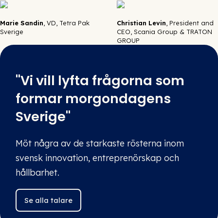
Marie Sandin
, VD, Tetra Pak
Christian Levin
, President and
Sverige
CEO, Scania Group & TRATON
GROUP
"Vi vill lyfta frågorna som
formar morgondagens
Sverige"
Möt några av de starkaste rösterna inom
svensk innovation, entreprenörskap och
hållbarhet.
Se alla talare