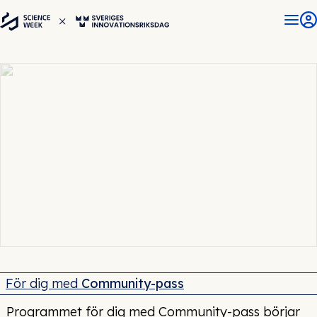
Praktisk info för besökare
Välkommen till Science Week och Sveriges
Innovationsriksdag! På den här sidan finns
praktisk info för dig som ska ta del av
evenemanget.
För dig med
Community-pass
Programmet för dig med Community-pass börjar